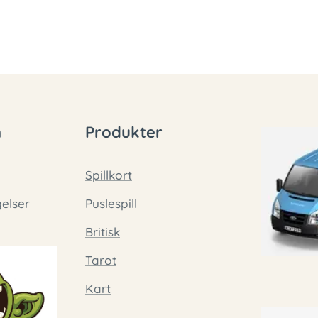
n
Produkter
Spillkort
gelser
Puslespill
Britisk
Tarot
Kart