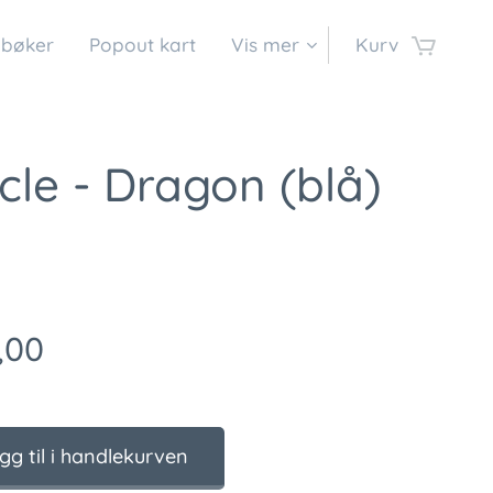
 bøker
Popout kart
Vis mer
Kurv
cle - Dragon (blå)
,00
gg til i handlekurven