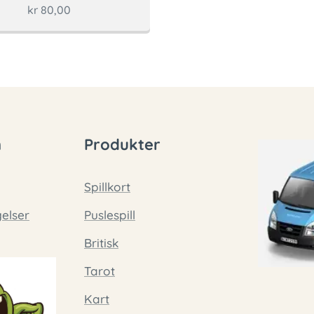
kr
80,00
n
Produkter
Spillkort
gelser
Puslespill
Britisk
Tarot
Kart