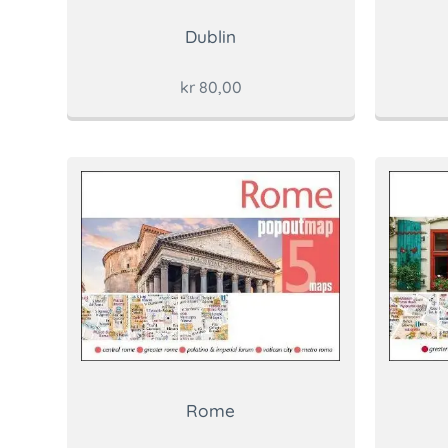
Dublin
kr
80,00
Rome