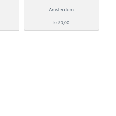
Amsterdam
kr
80,00