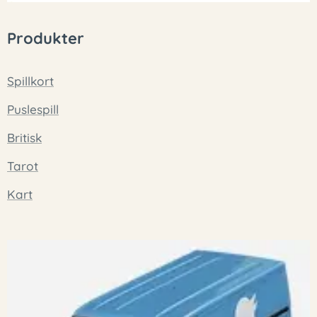
Produkter
Spillkort
Puslespill
Britisk
Tarot
Kart