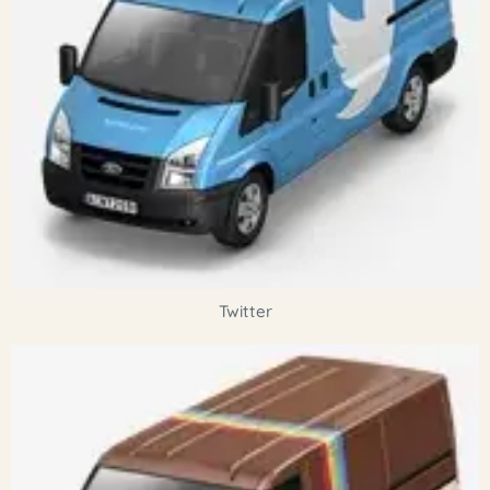
Twitter