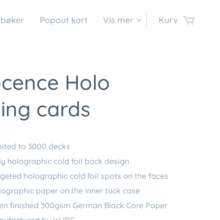
 bøker
Popout kart
Vis mer
Kurv
ocence Holo
ing cards
ited to 3000 decks
ly holographic cold foil back design
geted holographic cold foil spots on the faces
ographic paper on the inner tuck case
nen finished 300gsm German Black Core Paper