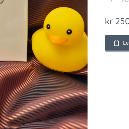
Ma
kr
250
Le