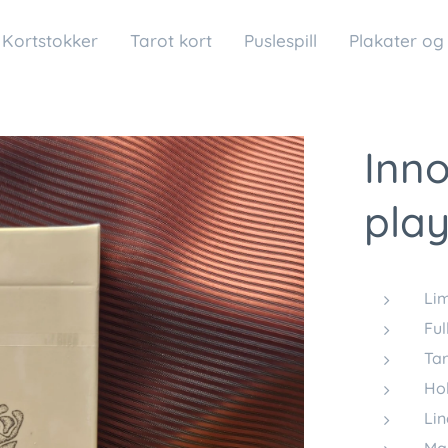
Kortstokker
Tarot kort
Puslespill
Plakater og
Inn
play
Lim
Ful
Tar
Hol
Li