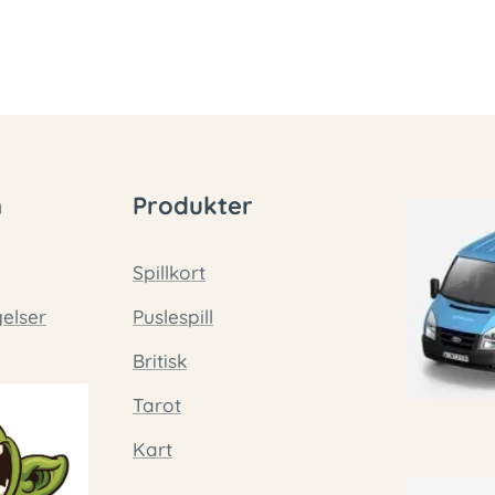
n
Produkter
Spillkort
gelser
Puslespill
Britisk
Tarot
Kart