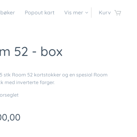
 bøker
Popout kart
Vis mer
Kurv
m 52 - box
 5 stk Room 52 kortstokker og en spesial Room
k med inverterte farger.
orseglet
00,00