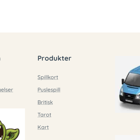
n
Produkter
Spillkort
gelser
Puslespill
Britisk
Tarot
Kart