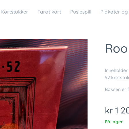
Kortstokker
Tarot kort
Puslespill
Plakater og
Roo
Inneholder
52 kortstok
Boksen er f
kr
1 2
På lager